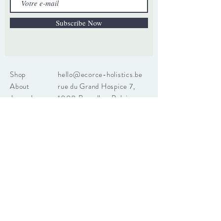
Subscribe Now
Shop
hello@ecorce-holistics.be
About
rue du Grand Hospice 7,
Journal
1000 Bruxelles, Belgique
Contact
Tel:
+32 484 82 29 07
Store Policy
Shipping and Returns
Disclaimer: les contenus donnés sur ce site le
sont à titre informatif. Ils ne sont en aucun cas
des avis médicaux et ne se substitue pas à la
consultation d'un professionnel de santé.